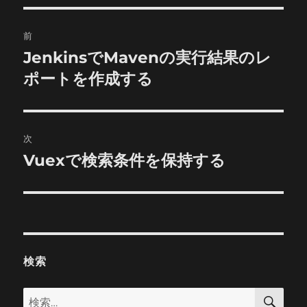
投
前
稿
JenkinsでMavenの実行結果のレ
前
の
ポートを作成する
ナ
投
ビ
稿:
ゲ
次
Vuexで検索条件を保持する
次
ー
の
シ
投
稿:
ョ
ン
検索
検
検
索