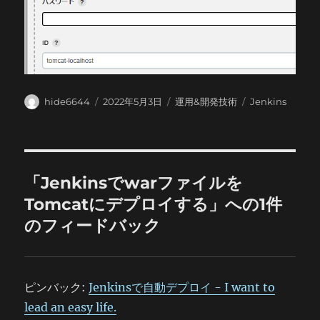
投
投
カ
タ
hide6644
2022年5月3日
運用&開発技術
Jenkins
稿
稿
テ
グ
者
日:
ゴ
リ
ー
「Jenkinsでwarファイルを
Tomcatにデプロイする」への1件
のフィードバック
ピンバック:
Jenkinsで自動デプロイ - I want to
lead an easy life.