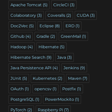
Apache Tomcat
(5)
CircleCI
(3)
Colaboratory
(3)
Coveralls
(2)
CUDA
(3)
Doc2Vec
(5)
Eclipse
(8)
ERD
(1)
Github
(4)
Gradle
(2)
GreenMail
(1)
Hadoop
(4)
Hibernate
(5)
Hibernate Search
(9)
Java
(3)
Java Persistence API
(4)
Jenkins
(9)
JUnit
(5)
Kubernetes
(2)
Maven
(7)
OAuth
(1)
opencsv
(1)
Postfix
(1)
PostgreSQL
(1)
PowerMockito
(1)
PyTorch
(2)
Raspberry Pi
(7)