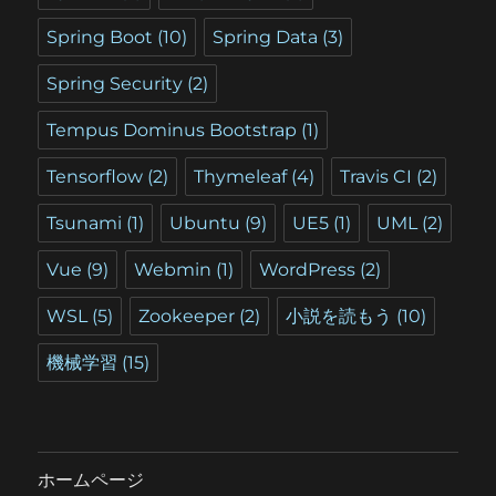
Spring Boot
(10)
Spring Data
(3)
Spring Security
(2)
Tempus Dominus Bootstrap
(1)
Tensorflow
(2)
Thymeleaf
(4)
Travis CI
(2)
Tsunami
(1)
Ubuntu
(9)
UE5
(1)
UML
(2)
Vue
(9)
Webmin
(1)
WordPress
(2)
WSL
(5)
Zookeeper
(2)
小説を読もう
(10)
機械学習
(15)
ホームページ