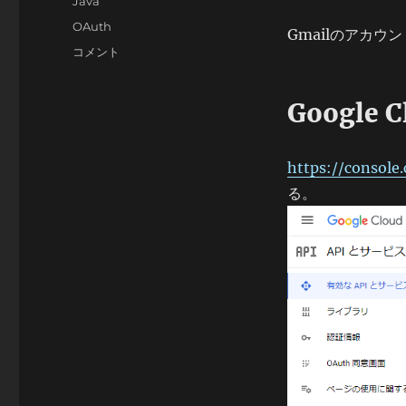
カ
Java
日:
テ
タ
OAuth
Gmailのアカウ
ゴ
グ
OAuth
コメント
リ
2.0
ー
を
Google 
使
用
し
て
https://console
Gmail
る。
の
SMTP
で
メ
ー
ル
送
信
し
た
い