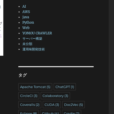
AI
AWS
Java
Python
Web
YOMOU CRAWLER
サーバー構築
未分類
運用&開発技術
タグ
Apache Tomcat
(5)
ChatGPT
(1)
CircleCI
(3)
Colaboratory
(3)
Coveralls
(2)
CUDA
(3)
Doc2Vec
(5)
Eclipse
(8)
Github
(4)
Gradle
(2)