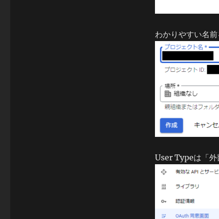
に
わかりやすい名前
User Typeは