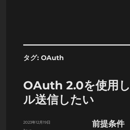
タグ:
OAuth
OAuth 2.0を使用
ル送信したい
前提条件
投
2023年12月19日
稿