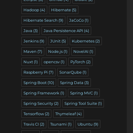
Hadoop
(4)
Hibernate
(5)
Hibernate Search
(9)
JaCoCo
(1)
Java
(3)
Java Persistence API
(4)
Jenkins
(9)
JUnit
(5)
Kubernetes
(2)
Maven
(7)
Node.js
(1)
NovelAI
(1)
Nuxt
(1)
opencsv
(1)
PyTorch
(2)
Raspberry Pi
(7)
SonarQube
(1)
Spring Boot
(10)
Spring Data
(3)
Spring Framework
(1)
Spring MVC
(1)
Spring Security
(2)
Spring Tool Suite
(1)
Tensorflow
(2)
Thymeleaf
(4)
Travis CI
(2)
Tsunami
(1)
Ubuntu
(9)