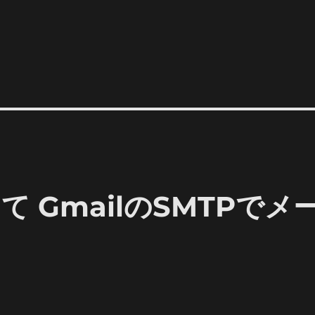
して GmailのSMTPでメ